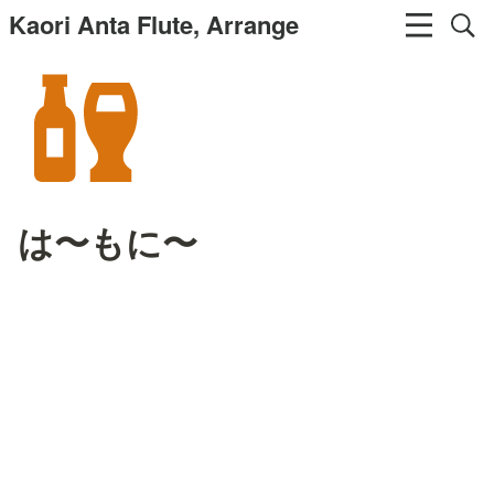
Kaori Anta Flute, Arrange
は〜もに〜