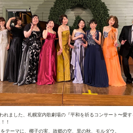
行われました、札幌室内歌劇場の『平和を祈るコンサート〜愛す
た！！
」をテーマに、椰子の実、故郷の空、里の秋、モルダウ。