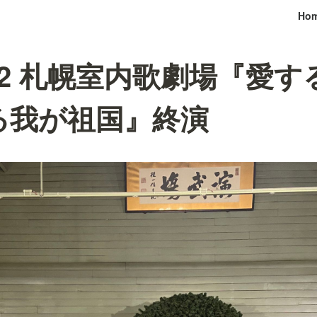
Ho
7.12 札幌室内歌劇場『愛
る我が祖国』終演