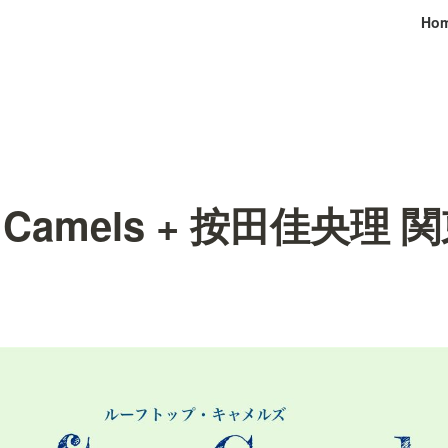
Ho
op Camels + 按田佳央理