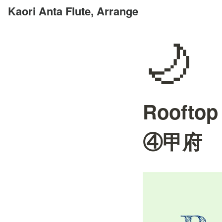
Kaori Anta Flute, Arrange
🌙
Rooft
④甲府