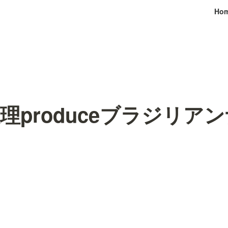
Ho
理produceブラジリア