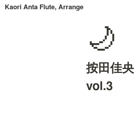
Kaori Anta Flute, Arrange
🌙
按田佳央
vol.3