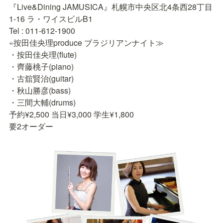
『Live&Dining JAMUSICA』札幌市中央区北4条西28丁目
1-16 ラ・ワイスビルB1

Tel : 011-612-1900

«按田佳央理produce ブラジリアンナイト≫

・按田佳央理(flute)

・齊藤桃子(piano)

・古舘賢治(guitar)

・秋山勝彦(bass)

・三間大輔(drums)

予約¥2,500 当日¥3,000 学生¥1,800

要2オーダー