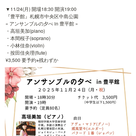
▼11/24(月) 開場18:30 開演19:00

『豊平館』札幌市中央区中島公園

« アンサンブルの夕べ in 豊平館 »

・高垣美加(piano)

・本間桜子(soprano)

・小林佳奈(violin)

・按田佳央理(flute)

¥3,500 要予約※残わずか