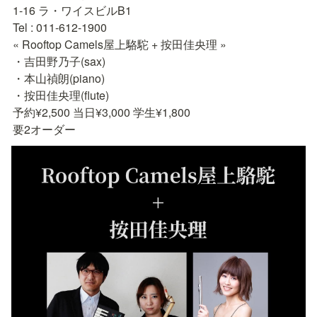
1-16 ラ・ワイスビルB1

Tel : 011-612-1900

« Rooftop Camels屋上駱駝 + 按田佳央理 »

・吉田野乃子(sax)

・本山禎朗(piano)

・按田佳央理(flute)

予約¥2,500 当日¥3,000 学生¥1,800

要2オーダー