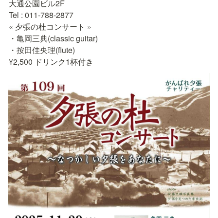
大通公園ビル2F

Tel : 011-788-2877

« 夕張の杜コンサート »

・亀岡三典(classic guitar)

・按田佳央理(flute)

¥2,500 ドリンク1杯付き