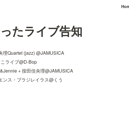
Ho
まったライブ告知
Quartet (jazz) @JAMUSICA
すこライブ@D-Bop
&Jennie + 按田佳央理@JAMUSICA
カンソエンス・ブラジレイラス@くう