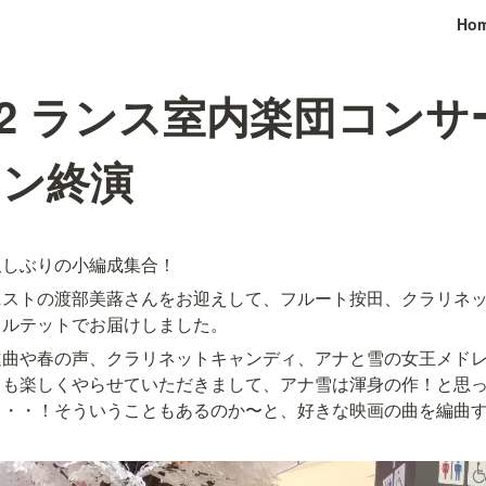
Ho
1.12 ランス室内楽団コンサー
オン終演
久しぶりの小編成集合！
ニストの渡部美蕗さんをお迎えして、フルート按田、クラリネ
カルテットでお届けしました。
進曲や春の声、クラリネットキャンディ、アナと雪の女王メド
曲も楽しくやらせていただきまして、アナ雪は渾身の作！と思
・・・！そういうこともあるのか〜と、好きな映画の曲を編曲
）