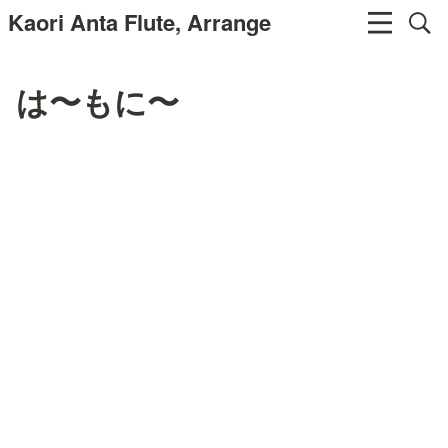
Kaori Anta Flute, Arrange
は〜もに〜