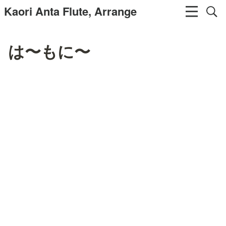
Kaori Anta Flute, Arrange
は〜もに〜